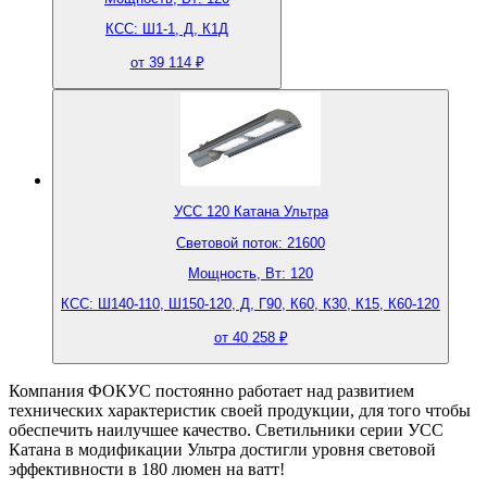
КСС: Ш1-1, Д, К1Д
от 39 114 ₽
УСС 120 Катана Ультра
Световой поток: 21600
Мощность, Вт: 120
КСС: Ш140-110, Ш150-120, Д, Г90, К60, К30, К15, К60-120
от 40 258 ₽
Компания ФОКУС постоянно работает над развитием
технических характеристик своей продукции, для того чтобы
обеспечить наилучшее качество. Cветильники серии УСС
Катана в модификации Ультра достигли уровня световой
эффективности в 180 люмен на ватт!