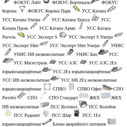
ФОКУС Лайт
ФОКУС Вертикаль
ФОКУС
Корона
ФОКУС Корона Парк
УСС Катана
УСС Катана Ультра
УСС Катана Трасса
УСС
Катана Пром
УСС Катана Арми
УСС Катана
Ригель
УСС Эксперт S
УСС Эксперт S Ультра
УСС Эксперт Slim
УСС Эксперт Slim Ультра
УНИС
УНИС НВ низковольтные
УНИС Био
УСС
УСС Магистраль
УСС АЗС
УСС АЗС 2Ex
взрывозащищённые
УСС 2Ex взрывозащищённые
УСС НВ низковольтные
УСС НВ 2Ex низковольтные
взрывозащищённые
СПВО
СПВО Офис
СПО
Ритейл
СПО
СПО Стандарт
ЖКХ
ЖКХ
НВ низковольтные
ПСС Колокол
ПСС Колобок
ПСС Радиант
ПСС Шар
ПСС 1Ex
взрывозащищённые
Блоки аварийного питания