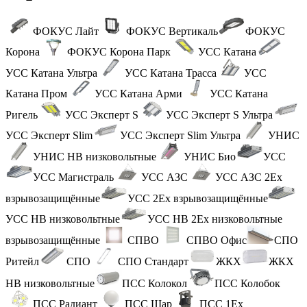
ФОКУС Лайт
ФОКУС Вертикаль
ФОКУС
Корона
ФОКУС Корона Парк
УСС Катана
УСС Катана Ультра
УСС Катана Трасса
УСС
Катана Пром
УСС Катана Арми
УСС Катана
Ригель
УСС Эксперт S
УСС Эксперт S Ультра
УСС Эксперт Slim
УСС Эксперт Slim Ультра
УНИС
УНИС НВ низковольтные
УНИС Био
УСС
УСС Магистраль
УСС АЗС
УСС АЗС 2Ex
взрывозащищённые
УСС 2Ex взрывозащищённые
УСС НВ низковольтные
УСС НВ 2Ex низковольтные
взрывозащищённые
СПВО
СПВО Офис
СПО
Ритейл
СПО
СПО Стандарт
ЖКХ
ЖКХ
НВ низковольтные
ПСС Колокол
ПСС Колобок
ПСС Радиант
ПСС Шар
ПСС 1Ex